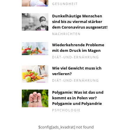
GESUNDHEIT
Dunkelhäutige Menschen
sind bis zu viermal stärker
dem Coronavirus ausgesetzt!
NACHRICHTEN
Wiederkehrende Probleme
mit dem Druck im Magen
DIÄT-UND-ERNÄHRUNG
Wie viel Gewicht muss ich
verlieren?
DIÄT-UND-ERNÄHRUNG
Polygamie: Was ist das und
kommt es in Polen vor?
Polygamie und Polyandrie
PSYCHOLOGIE
$config[ads_kvadrat] not found