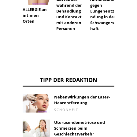
Krebs
während der
gegen
ALLERGIE an
sind
Behandlung
Lungenentzü
intimen
geneti
und Kontakt
ndung in der
Orten
bedin
mit anderen
Schwangersc
Krank
Personen
haft
TIPP DER REDAKTION
Nebenwirkungen der Laser-
Haarentfernung
SCHÖNHEIT
Uterusendometriose und
Schmerzen beim
Geschlechtsverkehr