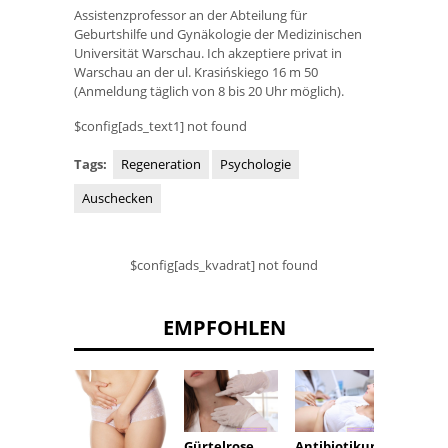
Assistenzprofessor an der Abteilung für
Geburtshilfe und Gynäkologie der Medizinischen
Universität Warschau. Ich akzeptiere privat in
Warschau an der ul. Krasińskiego 16 m 50
(Anmeldung täglich von 8 bis 20 Uhr möglich).
$config[ads_text1] not found
Tags:
Regeneration
Psychologie
Auschecken
$config[ads_kvadrat] not found
EMPFOHLEN
Krebs:
Gürtelrose
Antibiotikum