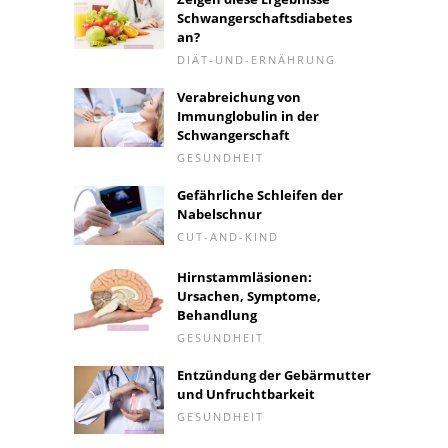
Schwangerschaftsdiabetes
an?
DIÄT-UND-ERNÄHRUNG
Verabreichung von
Immunglobulin in der
Schwangerschaft
GESUNDHEIT
Gefährliche Schleifen der
Nabelschnur
CUT-AND-KIND
Hirnstammläsionen:
Ursachen, Symptome,
Behandlung
GESUNDHEIT
Entzündung der Gebärmutter
und Unfruchtbarkeit
GESUNDHEIT