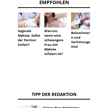
EMPFOHLEN
Vaginale
Was tun,
Wird
Beinschmerze
Mykose. Sollte
wenn eine
Immun
n und
der Partner
schwangere
n in d
Verhütungsm
heilen?
Frau mit
Schwa
ittel
Mykose
haft
infiziert ist?
erstat
TIPP DER REDAKTION
Zeigen diese Ergebnisse