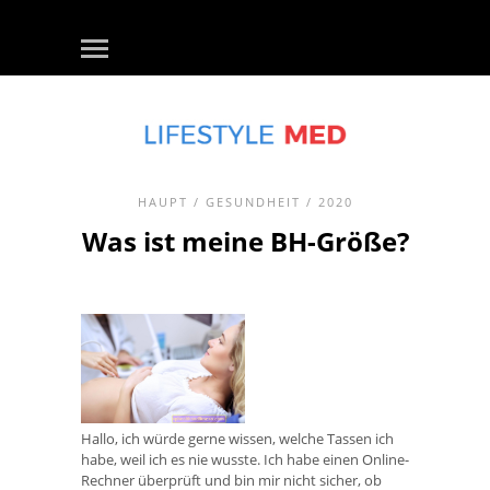
HAUPT
/
GESUNDHEIT
/ 2020
Was ist meine BH-Größe?
Hallo, ich würde gerne wissen, welche Tassen ich
habe, weil ich es nie wusste. Ich habe einen Online-
Rechner überprüft und bin mir nicht sicher, ob