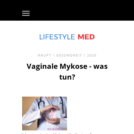
HAUPT
/
GESUNDHEIT
/ 2020
Vaginale Mykose - was
tun?