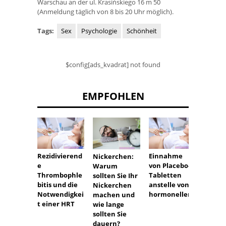
Warschau an der ul. Krasińskiego 16 m 50
(Anmeldung täglich von 8 bis 20 Uhr möglich).
Tags:
Sex
Psychologie
Schönheit
$config[ads_kvadrat] not found
EMPFOHLEN
Rezidivierend
Einnahme
Kann 
Nickerchen:
e
von Placebo-
Schwa
Warum
Thrombophle
Tabletten
haftst
sollten Sie Ihr
bitis und die
anstelle von
falsch
Nickerchen
Notwendigkei
hormonellen
machen und
t einer HRT
wie lange
sollten Sie
dauern?