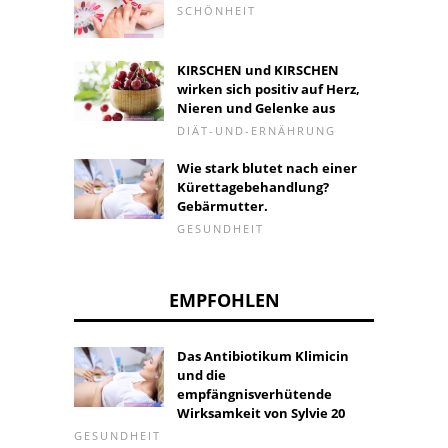
SCHÖNHEIT
KIRSCHEN und KIRSCHEN
wirken sich positiv auf Herz,
Nieren und Gelenke aus
DIÄT-UND-ERNÄHRUNG
Wie stark blutet nach einer
Kürettagebehandlung?
Gebärmutter.
GESUNDHEIT
EMPFOHLEN
Das Antibiotikum Klimicin
und die
empfängnisverhütende
Wirksamkeit von Sylvie 20
GESUNDHEIT