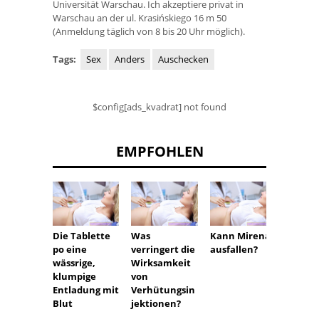
Universität Warschau. Ich akzeptiere privat in
Warschau an der ul. Krasińskiego 16 m 50
(Anmeldung täglich von 8 bis 20 Uhr möglich).
Tags:
Sex
Anders
Auschecken
$config[ads_kvadrat] not found
EMPFOHLEN
Die Tablette
Was
Kann Mirena
Wann 
po eine
verringert die
ausfallen?
für ei
wässrige,
Wirksamkeit
das Ri
klumpige
von
währe
Entladung mit
Verhütungsin
Schwa
Blut
jektionen?
haft m
infizie