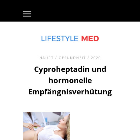
HAUPT
/
GESUNDHEIT
/ 2020
Cyproheptadin und
hormonelle
Empfängnisverhütung