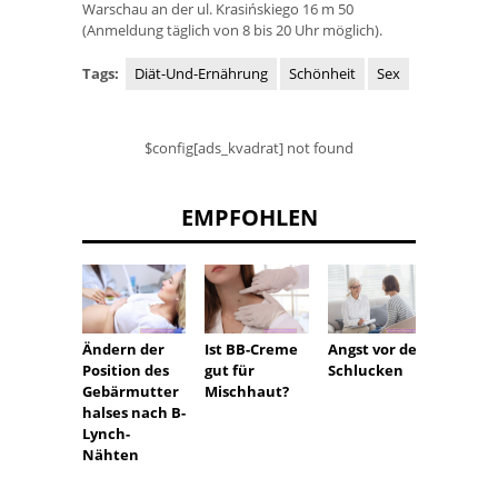
Warschau an der ul. Krasińskiego 16 m 50
(Anmeldung täglich von 8 bis 20 Uhr möglich).
Tags:
Diät-Und-Ernährung
Schönheit
Sex
$config[ads_kvadrat] not found
EMPFOHLEN
Gräser
Ändern der
Ist BB-Creme
Angst vor dem
llergie 
Position des
gut für
Schlucken
Sympt
Gebärmutter
Mischhaut?
Welch
halses nach B-
Gräser
Lynch-
sensibi
Nähten
n?