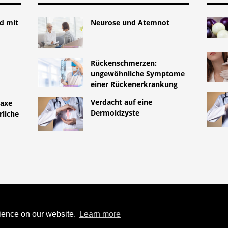
nd mit
Neurose und Atemnot
Rückenschmerzen:
ungewöhnliche Symptome
einer Rückenerkrankung
Verdacht auf eine
laxe
Dermoidzyste
rliche
TYLEMED.NET
 DIE TODESURSACHE EINES
rience on our website.
Learn more