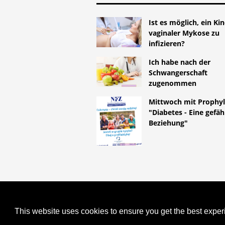
Ist es möglich, ein Ki
vaginaler Mykose zu
infizieren?
Ich habe nach der
Schwangerschaft
zugenommen
Mittwoch mit Prophy
"Diabetes - Eine gefäh
Beziehung"
COPYRIGHT 2026 HTTPS://LIFES
SCHWANGERSCHAFT: WAS KÖNNTE
This website uses cookies to ensure you get the best expe
KINDES SEIN?