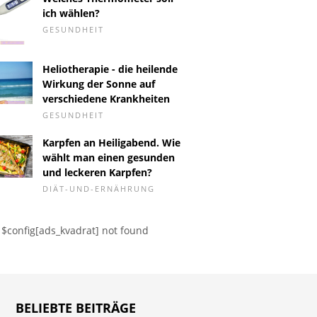
ich wählen?
GESUNDHEIT
ind die Symptome
. coli-Vergiftung?
Heliotherapie - die heilende
Wie wirkt sich Tetralysal
Untersc
Wirkung der Sonne auf
auf Antibabypillen aus?
Einzel- 
verschiedene Krankheiten
Kombina
GESUNDHEIT
Karpfen an Heiligabend. Wie
wählt man einen gesunden
und leckeren Karpfen?
DIÄT-UND-ERNÄHRUNG
$config[ads_kvadrat] not found
BELIEBTE BEITRÄGE