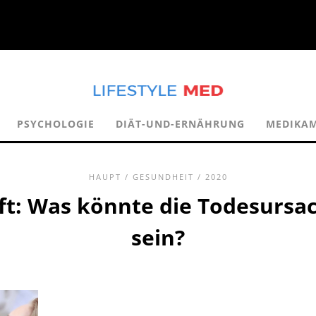
PSYCHOLOGIE
DIÄT-UND-ERNÄHRUNG
MEDIKA
HAUPT
/
GESUNDHEIT
/ 2020
t: Was könnte die Todesursac
sein?