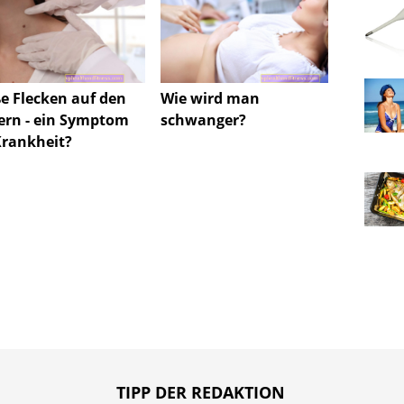
Was s
einer E
e Flecken auf den
Wie wird man
ern - ein Symptom
schwanger?
Krankheit?
TIPP DER REDAKTION