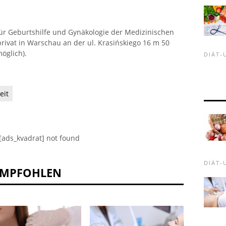
für Geburtshilfe und Gynäkologie der Medizinischen
privat in Warschau an der ul. Krasińskiego 16 m 50
öglich).
DIÄT
eit
[ads_kvadrat] not found
DIÄT
EMPFOHLEN