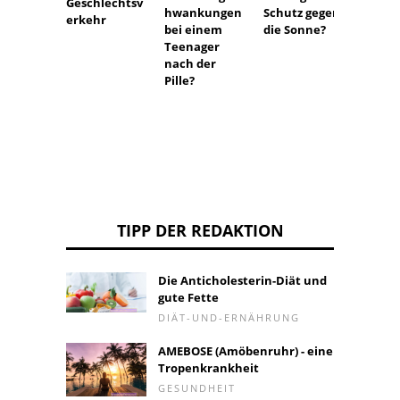
Geschlechtsv
hwankungen
Schutz gegen
von
erkehr
bei einem
die Sonne?
Implan
Teenager
blutu
nach der
Pille?
TIPP DER REDAKTION
Die Anticholesterin-Diät und
gute Fette
DIÄT-UND-ERNÄHRUNG
AMEBOSE (Amöbenruhr) - eine
Tropenkrankheit
GESUNDHEIT