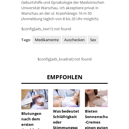
Geburtshilfe und Gynäkologie der Medizinischen
Universität Warschau. Ich akzeptiere privat in
Warschau an der ul. Krasińskiego 16 m 50
(Anmeldung täglich von 8 bis 20 Uhr möglich).
$config[ads_text1] not found
Tags:
Medikamente
Auschecken
Sex
$config[ads_kvadrat] not found
EMPFOHLEN
Was bedeutet
Bieten
Wie
Blutungen
Schläfrigkeit
Sonnenschutz
unter
nach dem
oder
-Cremes
t sich 
ersten
Stimmungssc
einen guten
Menst