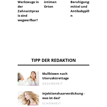
Werkzeuge in
intimen
Beruhigungs
und
der
Orten
mittel und
Behan
Zahnarztprax
Antibabypille
von
is sind
n
Unfru
wegwerfbar?
eit
TIPP DER REDAKTION
Mullkissen nach
Uteruskürettage
GESUNDHEIT
Injektionshaarverdickung -
was ist das?
SCHÖNHEIT