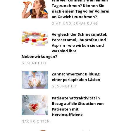
Tag zunehmen? Können Sie
nach einem Tag voller Völlerei
an Gewicht zunehmen?
DIÄT-UND-ERNÄHRUNG
Vergleich der Schmerzmittel:
Paracetamol, Ibuprofen und
Aspirin - wie wirken sie und
was sind ihre
Nebenwirkungen?
GESUNDHEIT
Zahnschmerzen: Bildung
einer periapikalen Läsion
GESUNDHEIT
Patientenattraktivität in
Bezug auf die Situation von
Patienten mit
Herzinsuffizienz
NACHRICHTEN