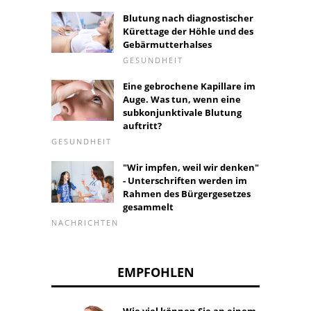
Blutung nach diagnostischer
Kürettage der Höhle und des
Gebärmutterhalses
GESUNDHEIT
Eine gebrochene Kapillare im
Auge. Was tun, wenn eine
subkonjunktivale Blutung
auftritt?
GESUNDHEIT
"Wir impfen, weil wir denken"
- Unterschriften werden im
Rahmen des Bürgergesetzes
gesammelt
NACHRICHTEN
EMPFOHLEN
Wie viel können Sie an einem