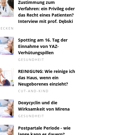
Zustimmung zum
Verfahren: ein Privileg oder
das Recht eines Patienten?
Interview mit prof. Dębski
HECKEN
Spotting am 16. Tag der
Einnahme von YAZ-
Verhütungspillen
GESUNDHEIT
REINIGUNG: Wie reinige ich
das Haus, wenn ein
Neugeborenes einzieht?
CUT-AND-KIND
Doxycyclin und die
Wirksamkeit von Mirena
GESUNDHEIT
Postpartale Periode - wie
lange kann es dauern?