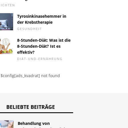
RICHTEN
Tyrosinkinasehemmer in
d das Tattoo
Verhütungspillen und
HAUSPFL
der Krebstherapie
Hämorrhoiden
lohnt sic
GESUNDHEIT
Gesundh
8-Stunden-Diät: Was ist die
8-Stunden-Diät? Ist es
effektiv?
DIÄT-UND-ERNÄHRUNG
$config[ads_kvadrat] not found
BELIEBTE BEITRÄGE
Behandlung von