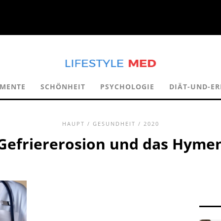
AMENTE
SCHÖNHEIT
PSYCHOLOGIE
DIÄT-UND-E
HAUPT
/
GESUNDHEIT
/ 2020
Gefriererosion und das Hyme