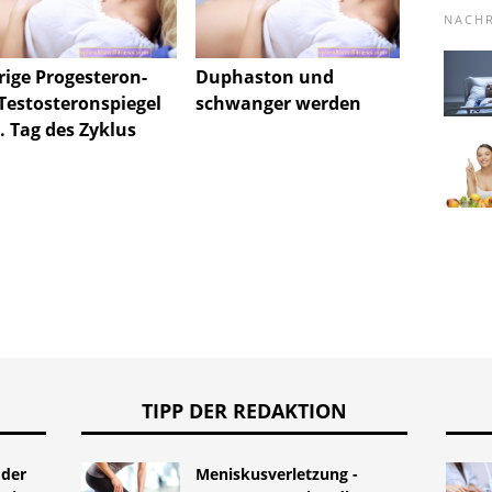
NACH
rige Progesteron-
Duphaston und
AZS un
Testosteronspiegel
schwanger werden
. Tag des Zyklus
TIPP DER REDAKTION
 der
Meniskusverletzung -