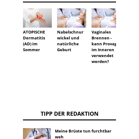
ATOPISCHE
Nabelschnur
Vaginales
Ameno
Dermatitis
wickel und
Brennen -
nach
(AD) im
natürliche
kann Provag
Beend
Sommer
Geburt
im Inneren
des Sti
verwendet
werden?
TIPP DER REDAKTION
Meine Brüste tun furchtbar
weh