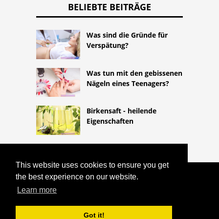
BELIEBTE BEITRÄGE
Was sind die Gründe für
Verspätung?
Was tun mit den gebissenen
Nägeln eines Teenagers?
Birkensaft - heilende
Eigenschaften
This website uses cookies to ensure you get
the best experience on our website.
COPYRIGHT 2026
HTTPS://LIFESTYLEMED.NET
ZUM
Learn more
ERSTEN MAL EINEN TAMPON UND DAS
HYMEN VERWENDEN
Got it!
^