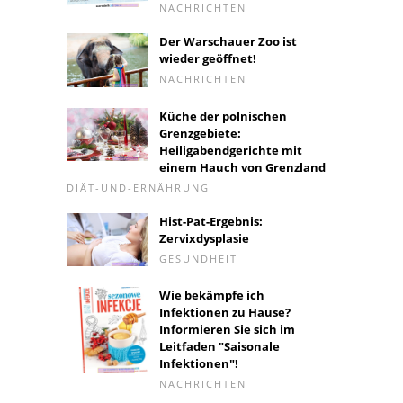
NACHRICHTEN
Der Warschauer Zoo ist
wieder geöffnet!
NACHRICHTEN
Küche der polnischen
Grenzgebiete:
Heiligabendgerichte mit
einem Hauch von Grenzland
DIÄT-UND-ERNÄHRUNG
Hist-Pat-Ergebnis:
Zervixdysplasie
GESUNDHEIT
Wie bekämpfe ich
Infektionen zu Hause?
Informieren Sie sich im
Leitfaden "Saisonale
Infektionen"!
NACHRICHTEN