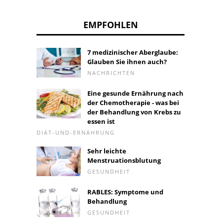
EMPFOHLEN
7 medizinischer Aberglaube:
Glauben Sie ihnen auch?
NACHRICHTEN
Eine gesunde Ernährung nach
der Chemotherapie - was bei
der Behandlung von Krebs zu
essen ist
DIÄT-UND-ERNÄHRUNG
Sehr leichte
Menstruationsblutung
GESUNDHEIT
RABLES: Symptome und
Behandlung
GESUNDHEIT