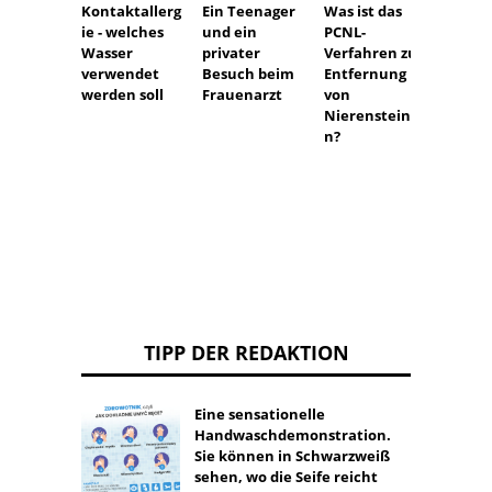
Verer
Kontaktallerg
Ein Teenager
Was ist das
von
ie - welches
und ein
PCNL-
Krebs
Wasser
privater
Verfahren zur
Wie ka
verwendet
Besuch beim
Entfernung
Wahrs
werden soll
Frauenarzt
von
chkeit
Nierensteine
Krebs
n?
ung b
werde
TIPP DER REDAKTION
Eine sensationelle
Handwaschdemonstration.
Sie können in Schwarzweiß
sehen, wo die Seife reicht