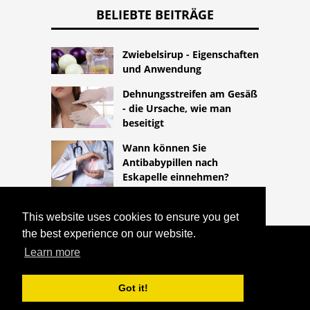
BELIEBTE BEITRÄGE
Zwiebelsirup - Eigenschaften
und Anwendung
Dehnungsstreifen am Gesäß
- die Ursache, wie man
beseitigt
Wann können Sie
Antibabypillen nach
Eskapelle einnehmen?
This website uses cookies to ensure you get
the best experience on our website.
COPYRIGHT 2026
Learn more
HTTPS://LIFESTYLEMED.NET
STARKE
BLUTUNGEN NACH EINER FEHLGEBURT
Got it!
^