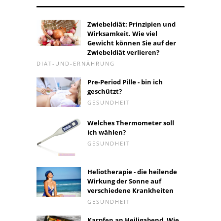
Zwiebeldiät: Prinzipien und
Wirksamkeit. Wie viel
Gewicht können Sie auf der
Zwiebeldiät verlieren?
DIÄT-UND-ERNÄHRUNG
Pre-Period Pille - bin ich
geschützt?
GESUNDHEIT
Welches Thermometer soll
ich wählen?
GESUNDHEIT
Heliotherapie - die heilende
Wirkung der Sonne auf
verschiedene Krankheiten
GESUNDHEIT
Karpfen an Heiligabend. Wie