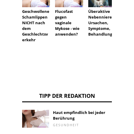
Geschwollene
Flucofast
Überaktive
Zahne
Schamlippen
gegen
Nebennieren:
on
NICHT nach
vaginale
Ursachen,
(Entfe
dem
Mykose - wie
Symptome,
Indika
Geschlechtsv
anwenden?
Behandlung
und Ve
erkehr
Kompl
en
TIPP DER REDAKTION
Haut empfindlich bei jeder
Berührung
GESUNDHEIT