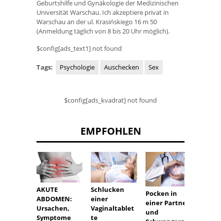
Geburtshilfe und Gynäkologie der Medizinischen
Universität Warschau. Ich akzeptiere privat in
Warschau an der ul. Krasińskiego 16 m 50
(Anmeldung täglich von 8 bis 20 Uhr möglich).
$config[ads_text1] not found
Tags:
Psychologie
Auschecken
Sex
$config[ads_kvadrat] not found
EMPFOHLEN
Savant
AKUTE
Schlucken
Pocken in
Syndr
ABDOMEN:
einer
einer Partner-
behin
Ursachen,
Vaginaltablet
und
Genies
Symptome
te