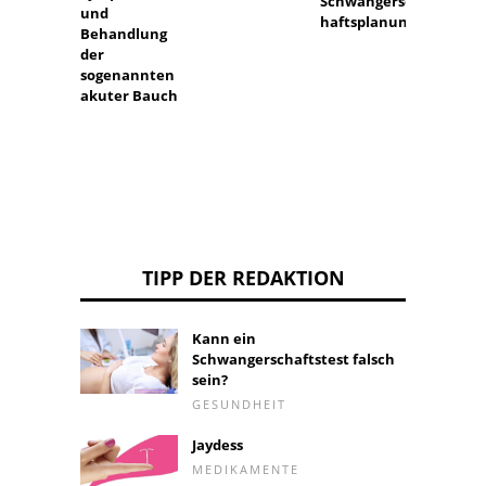
Schwangersc
Ursac
und
haftsplanung
Symp
Behandlung
des Sa
der
Syndr
sogenannten
akuter Bauch
TIPP DER REDAKTION
Kann ein
Schwangerschaftstest falsch
sein?
GESUNDHEIT
Jaydess
MEDIKAMENTE