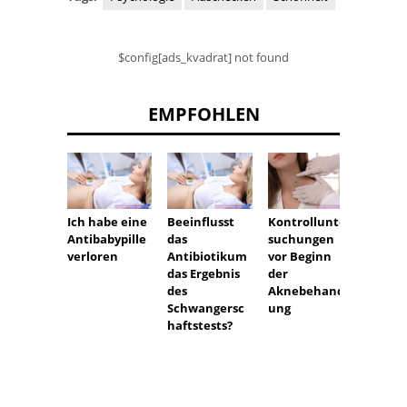
$config[ads_kvadrat] not found
EMPFOHLEN
Marty
Ich habe eine
Beeinflusst
Kontrollunter
Enoks
Antibabypille
das
suchungen
sein d
verloren
Antibiotikum
vor Beginn
Leben
das Ergebnis
der
Fettle
des
Aknebehandl
Schwangersc
ung
haftstests?