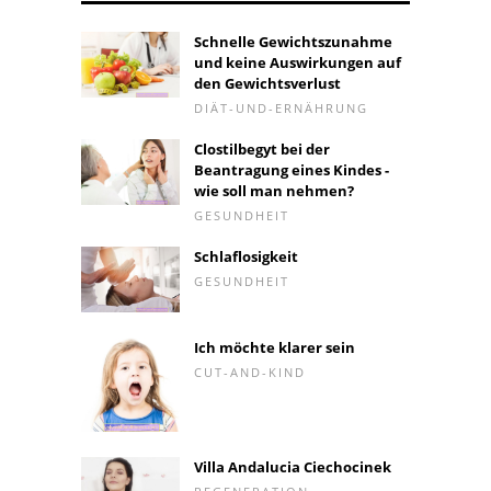
Schnelle Gewichtszunahme
und keine Auswirkungen auf
den Gewichtsverlust
DIÄT-UND-ERNÄHRUNG
Clostilbegyt bei der
Beantragung eines Kindes -
wie soll man nehmen?
GESUNDHEIT
Schlaflosigkeit
GESUNDHEIT
Ich möchte klarer sein
CUT-AND-KIND
Villa Andalucia Ciechocinek