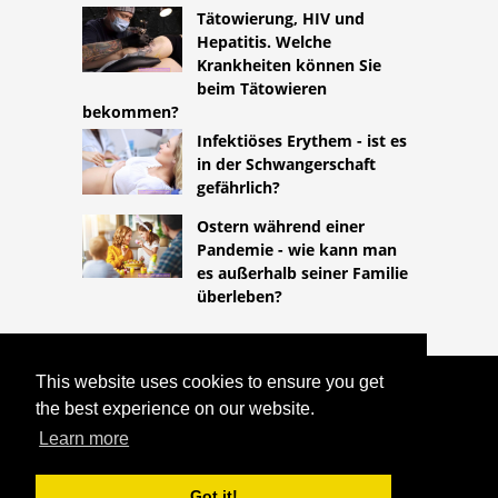
Tätowierung, HIV und
Hepatitis. Welche
Krankheiten können Sie
beim Tätowieren
bekommen?
Infektiöses Erythem - ist es
in der Schwangerschaft
gefährlich?
Ostern während einer
Pandemie - wie kann man
es außerhalb seiner Familie
überleben?
This website uses cookies to ensure you get
COPYRIGHT 2026
the best experience on our website.
HTTPS://LIFESTYLEMED.NET
HÄMORRHAGISCHE CORPUS LUTEUM-
Learn more
ZYSTE - SCHWANGERSCHAFT ODER
NICHT SCHWANGER?
Got it!