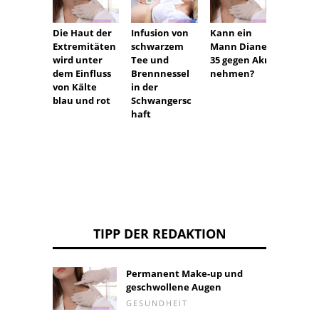
Die Haut der
Infusion von
Kann ein
Dyspn
Extremitäten
schwarzem
Mann Diane
Schna
wird unter
Tee und
35 gegen Akne
ohne 
dem Einfluss
Brennnessel
nehmen?
von Kälte
in der
blau und rot
Schwangersc
haft
TIPP DER REDAKTION
Permanent Make-up und
geschwollene Augen
GESUNDHEIT